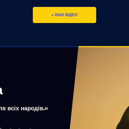
+ ІНШІ ВІДЕО
а
я всіх народів.»