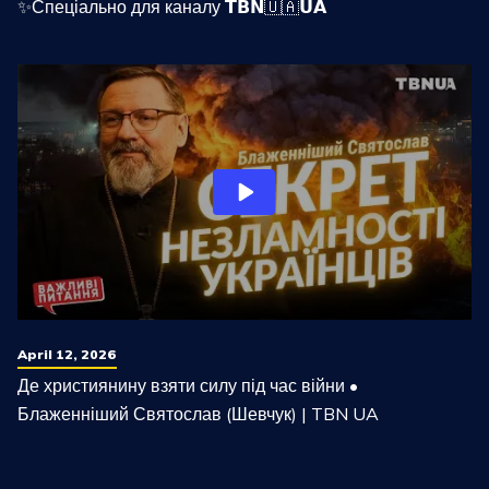
✨Спеціально для каналу 𝗧𝗕𝗡🇺🇦𝗨𝗔
April 12, 2026
Де християнину взяти силу під час війни •
Блаженніший Святослав (Шевчук) | TBN UA