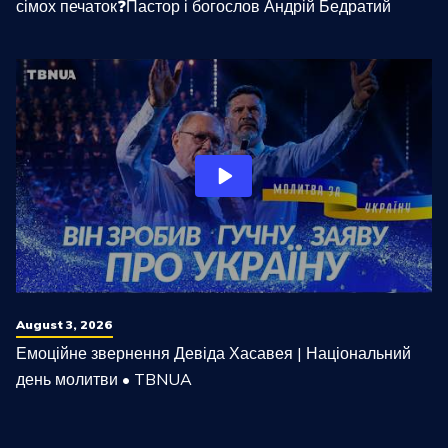
сімох печаток❓Пастор і богослов Андрій Бедратий
August 3, 2026
Емоційне звернення Девіда Хасавея | Національний
день молитви • TBNUA