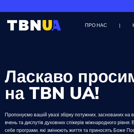
ПРО НАС
Ласкаво проси
на TBN UA!
Пропонуємо вашій увазі збірку потужних, заснованих на ві
вчень та диспутів духовних спікерів міжнародного рівня. 
себе програми, які змінюють життя та приносять Боже По