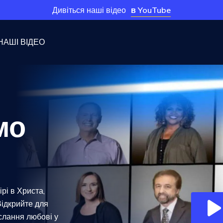
в YouTube
Дивіться наші відео
НАШІ ВІДЕО
мо
рі в Христа,
Відкрийте для
слання любові у