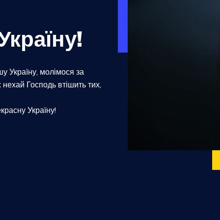
Україну!
у Україну, молімося за
ж нехай Господь втішить тих,
красну Україну!