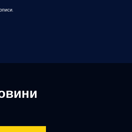
описи.
новини