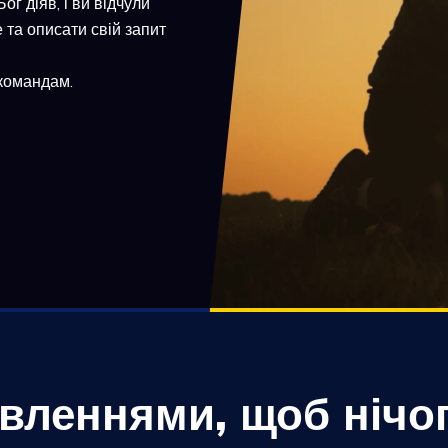
г діяв, і ви відчули
та описати свій запит
командам.
овленнями, щоб нічог